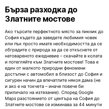
Бърза разходка до
Златните мостове
Ако търсите перфектното място за пикник до
София където да заведете любимия човек
или пък просто имате необходимостта да се
обградите с природа за да се откъснете от
натовареното ежедневие – скачайте в колата
и потегляйте към Златните мостове! Това е
един от малкото природни феномени
достъпни с автомобил в близост до София и
сигурен начин да впечатлите някоя дама (не
и ако е на токчета – иначе повече би
приличало на изтезание). Според Google
Maps разстоянието от центъра на София до
Златните мостове се изминава за 44 минути