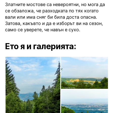
Златните мостове са невероятни, но мога да
се обзаложа, че разходката по тях когато
вали или има сняг би била доста опасна.
Затова, какъвто и да е изборът ви на сезон,
само се уверете, че навън е сухо.
Ето я и галерията: