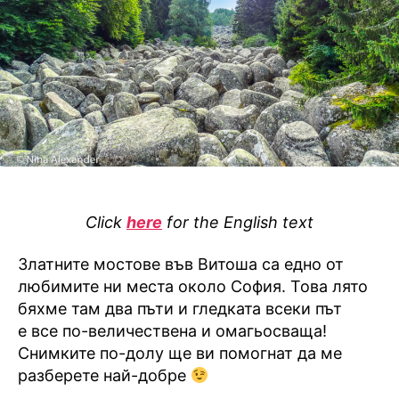
сн
Click
here
for the English text
Златните мостове във Витоша са едно от
любимите ни места около София. Това лято
бяхме там два пъти и гледката всеки път
е все по-величествена и омагьосваща!
Снимките по-долу ще ви помогнат да ме
разберете най-добре