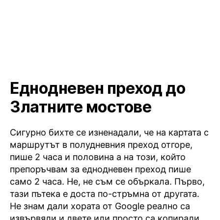
Еднодневен преход до
Златните мостове
Сигурно бихте се изненадали, че на картата с
маршрутът в полудневния преход отгоре,
пише 2 часа и половина а на този, който
препоръчвам за еднодневен преход пише
само 2 часа. Не, не съм се объркала. Първо,
тази пътека е доста по-стръмна от другата.
Не знам дали хората от Google реално са
извървяли и двете или просто са копирали