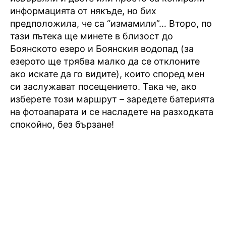
информацията от някъде, но бих
предположила, че са “измамили”… Второ, по
тази пътека ще минете в близост до
Боянското езеро и Боянския водопад (за
езерото ще трябва малко да се отклоните
ако искате да го видите), които според мен
си заслужават посещението. Така че, ако
изберете този маршрут – заредете батерията
на фотоапарата и се насладете на разходката
спокойно, без бързане!