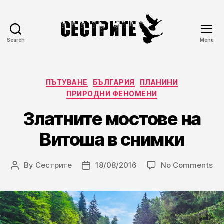
Search
Menu
Сестрите
Categories
ПЪТУВАНЕ
БЪЛГАРИЯ
ПЛАНИНИ
ПРИРОДНИ ФЕНОМЕНИ
Златните мостове на
Витоша в снимки
on
By
Сестрите
18/08/2016
No Comments
Post
Post
Зл
author
date
мо
на
Ви
в