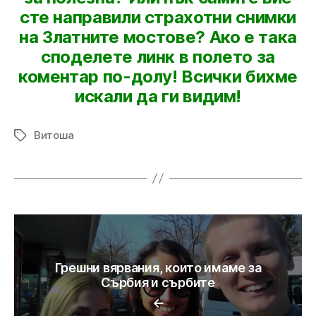
сте направили страхотни снимки
на Златните мостове? Ако е така
споделете линк в полето за
коментар по-долу! Всички бихме
искали да ги видим!
Витоша
Tags
Грешни вярвания, които имаме за
Сърбия и сърбите
←