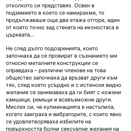
отколкото си представях. Освен в
подземието в което се намирахме, то
продължаваше още два етажа отгоре, един
от които точно зад стената на иконостаса в
църквата…
Не след дълго подозренията, които
започнаха да се провират в съзнанието ми
относно металните конструкции се
оправдаха – различни членове на това
общество започнаха да връзват други към
тях, след което усърдно и с истински видно
желание се занимаваха да ги бият с кожени
камшици, ремъци и всевъзможни други.
Мислех си, че кулминацията е настъпила,
когато заиграха и вибраторите, с които явно
се удовлетворяваха избилите на
повърхността болни сексуални желания на