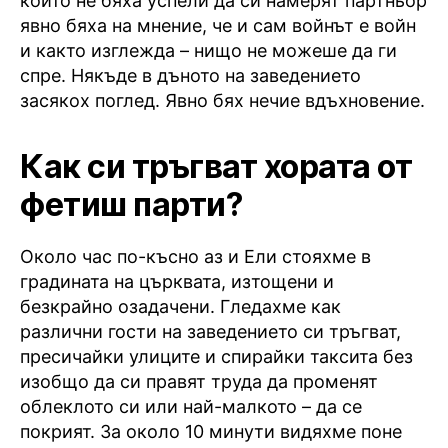
които не бяха успели да си намерят партньор
явно бяха на мнение, че и сам войнът е войн
и както изглежда – нищо не можеше да ги
спре. Някъде в дъното на заведението
засякох поглед. Явно бях нечие вдъхновение.
Как си тръгват хората от
фетиш парти?
Около час по-късно аз и Ели стояхме в
градината на църквата, изтощени и
безкрайно озадачени. Гледахме как
различни гости на заведението си тръгват,
пресичайки улиците и спирайки таксита без
изобщо да си правят труда да променят
облеклото си или най-малкото – да се
покрият. За около 10 минути видяхме поне