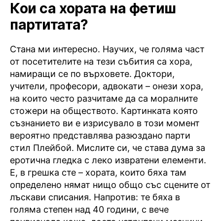
Кои са хората на фетиш
партитата?
Стана ми интересно. Научих, че голяма част
от посетителите на тези събития са хора,
намиращи се по върховете. Доктори,
учители, професори, адвокати – онези хора,
на които често разчитаме да са моралните
стожери на обществото. Картинката която
съзнанието ви е изрисувало в този момент
вероятно представлява разюздано парти
стил Плейбой. Мислите си, че става дума за
еротична гледка с леко извратени елементи.
Е, в грешка сте – хората, които бяха там
определено нямат нищо общо със сцените от
лъскави списания. Напротив: те бяха в
голяма степен над 40 години, с вече