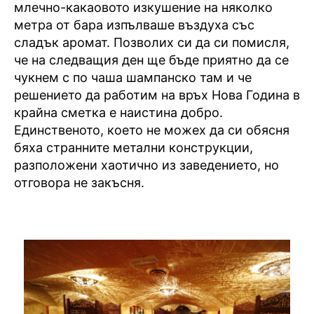
млечно-какаовото изкушение на няколко
метра от бара изпълваше въздуха със
сладък аромат. Позволих си да си помисля,
че на следващия ден ще бъде приятно да се
чукнем с по чаша шампанско там и че
решението да работим на връх Нова Година в
крайна сметка е наистина добро.
Единственото, което не можех да си обясня
бяха странните метални конструкции,
разположени хаотично из заведението, но
отговора не закъсня.