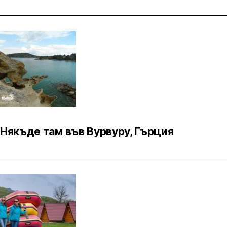
Някъде там във Вурвуру, Гърция