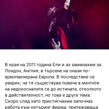
ре
ко
и
ка
В края на 2011 година Ели и аз заминахме за
Лондон, Англия, в търсене на онази по-
ервопаизирана Европа. В последствие се
уверих, че тя съществува повече в мечтите
на недокосналите се до истината, отколкото
в действителност, но това е друга тема.
Скоро след като пристигнахме започнах
работа към кетъринг фирма, притежаваща