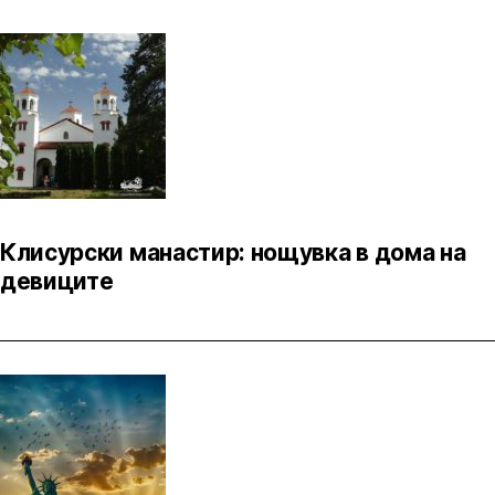
Клисурски манастир: нощувка в дома на
девиците