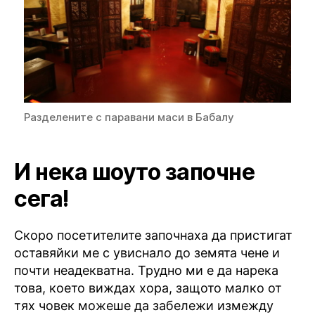
Разделените с паравани маси в Бабалу
И нека шоуто започне
сега!
Скоро посетителите започнаха да пристигат
оставяйки ме с увиснало до земята чене и
почти неадекватна. Трудно ми е да нарека
това, което виждах хора, защото малко от
тях човек можеше да забележи измежду