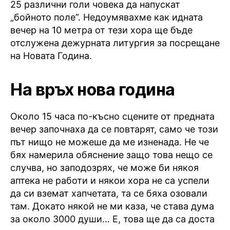
25 различни голи човека да напускат
„бойното поле”. Недоумявахме как идната
вечер на 10 метра от тези хора ще бъде
отслужена дежурната литургия за посрещане
на Новата Година.
На връх нова година
Около 15 часа по-късно сцените от предната
вечер започнаха да се повтарят, само че този
път нищо не можеше да ме изненада. Не че
бях намерила обяснение защо това нещо се
случва, но заподозрях, че може би някоя
аптека не работи и някои хора не са успели
да си вземат хапчетата, та се бяха озовали
там. Докато някой не ми каза, че става дума
за около 3000 души… Е, това ще да са доста