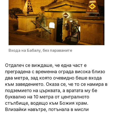
Входа на Бабалу, без параваните
Отдалеч се виждаше, че една част е
преградена с временна ограда висока близо
два метра, зад която очевидно беше входа
към заведението. Оказа се, че то се намира в
подземието на църквата, а вратата му бе
буквално на 10 метра от централното
стълбище, водещо към Божия храм.
Влизайки навътре, потънала в мисли