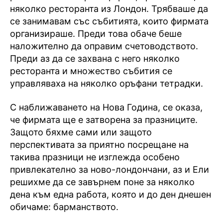
няколко ресторанта из Лондон. Трябваше да
се занимавам със събитията, които фирмата
организираше. Преди това обаче беше
наложително да оправим счетоводството.
Преди аз да се захвана с него няколко
ресторанта и множество събития се
управляваха на няколко оръфани тетрадки.
С наближаването на Нова Година, се оказа,
че фирмата ще е затворена за празниците.
Защото бяхме сами или защото
перспективата за приятно посрещане на
такива празници не изглежда особено
привлекателно за ново-лондончани, аз и Ели
решихме да се завърнем поне за няколко
дена към една работа, която и до ден днешен
обичаме: барманството.