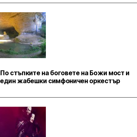
По стъпките на боговете на Божи мост и
един жабешки симфоничен оркестър