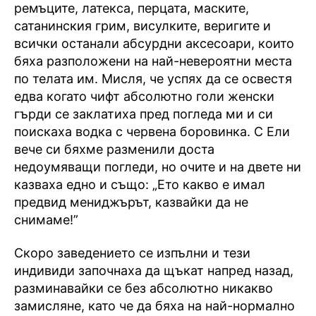
ремъците, латекса, перцата, маските,
сатанинския грим, висулките, веригите и
всички останали абсурдни аксесоари, които
бяха разположени на най-невероятни места
по телата им. Мисля, че успях да се освестя
едва когато чифт абсолютно голи женски
гърди се заклатиха пред погледа ми и си
поискаха водка с червена боровинка. С Ели
вече си бяхме разменили доста
недоумяващи погледи, но очите и на двете ни
казваха едно и също: „Ето какво е имал
предвид мениджърът, казвайки да не
снимаме!”
Скоро заведението се изпълни и тези
индивиди започнаха да щъкат напред назад,
разминавайки се без абсолютно никакво
замисляне, като че да бяха на най-нормално