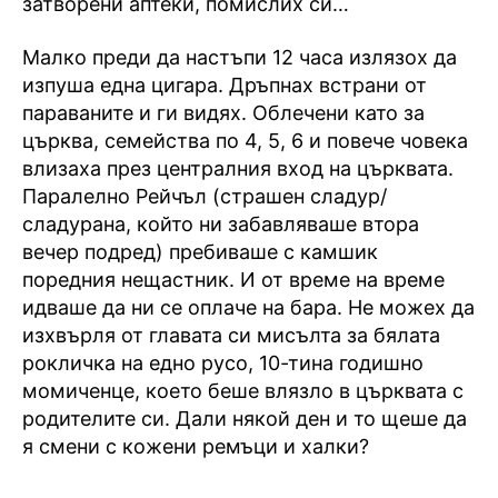
затворени аптеки, помислих си…
Малко преди да настъпи 12 часа излязох да
изпуша една цигара. Дръпнах встрани от
параваните и ги видях. Облечени като за
църква, семейства по 4, 5, 6 и повече човека
влизаха през централния вход на църквата.
Паралелно Рейчъл (страшен сладур/
сладурана, който ни забавляваше втора
вечер подред) пребиваше с камшик
поредния нещастник. И от време на време
идваше да ни се оплаче на бара. Не можех да
изхвърля от главата си мисълта за бялата
рокличка на едно русо, 10-тина годишно
момиченце, което беше влязло в църквата с
родителите си. Дали някой ден и то щеше да
я смени с кожени ремъци и халки?