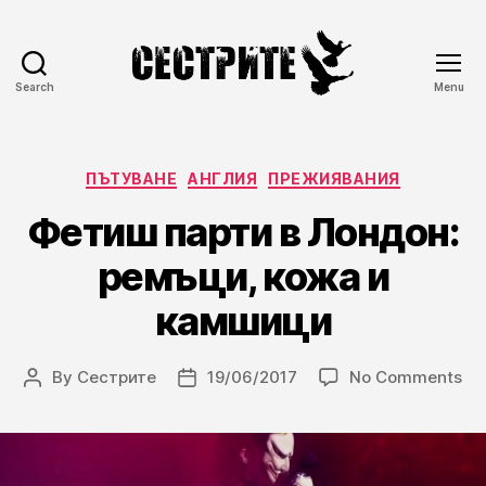
Search
Menu
Сестрите
Categories
ПЪТУВАНЕ
АНГЛИЯ
ПРЕЖИЯВАНИЯ
Фетиш парти в Лондон:
ремъци, кожа и
камшици
on
By
Сестрите
19/06/2017
No Comments
Post
Post
Фе
author
date
па
в
Ло