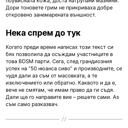
поувиснала кожа, доста натрупани мазнини.
Дори тоновете грим не прикриваха добре
откровено занемарената външност.
Нека спрем до тук
Когато преди време написах този текст си
бях позволила да осъждам участниците в
това BDSM парти. Сега, след грандиозния
успех на “50 нюанса сиво” и производните, се
чудя дали аз съм от масовката, а те
изключението или обратно. Каквото и да е,
вече не смятам, че имам право да ги съдя.
Дали ще го направите вие – решете сами. Аз
съм само разказвач.