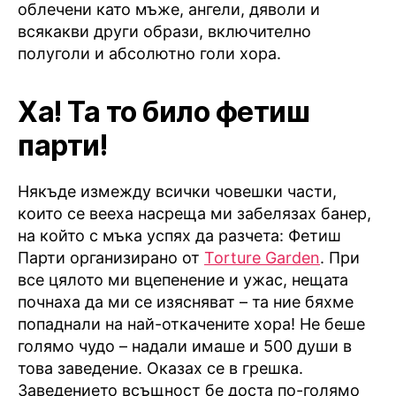
облечени като мъже, ангели, дяволи и
всякакви други образи, включително
полуголи и абсолютно голи хора.
Ха! Та то било фетиш
парти!
Някъде измежду всички човешки части,
които се вееха насреща ми забелязах банер,
на който с мъка успях да разчета: Фетиш
Парти организирано от
Torture Garden
. При
все цялото ми вцепенение и ужас, нещата
почнаха да ми се изясняват – та ние бяхме
попаднали на най-откачените хора! Не беше
голямо чудо – надали имаше и 500 души в
това заведение. Оказах се в грешка.
Заведението всъщност бе доста по-голямо