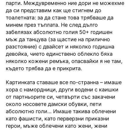
парти. Междувременно ние дори не можехме
да си представим как ще стигнем до
тоалетната: за да стане това трябваше да
минем през тъплата. Не след дълго
забелязах абсолютно голия 50+ годишен
мъж да танцува (за щастие на прилично
разстояние) с двайсет и няколко годишна
девойка, чието единствено облекло бяха
няколко кожени ремъка, опасвайки я не там,
където трябва да е прикрита.
Картинката ставаше все по-странна – имаше
хора с намордници, други водени с каишки
от партньорите си, четвърти със закачени
около носовете дамски обувки, пети
абсолютно голи… Имаше такива облечени
като фашисти, като перверзни приказни
герои, мъже облечени като жени, жени