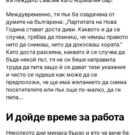
изглеждало съвсем като нормален бар.
Междувременно, тя пък бе озадачена от
думите на българина: „Партитата на Нова
Година стават доста диви. Каквото и да се
случва, трябва да помниш, че нямаш правото
нито да снимаш, нито да докосваш хората.”
Като доста разсеяна, каквато ѝ се случва да
бъде някой път, тя не си беше направила
труда да пита защо ѝ се дават тези указания
и често се чудеше как може да се
предположи, че ще има желанието да снима
посетителите или пък още по-малко, да ги
пипа…
И дойде време за работа
Няколкото дни минаха бързо и ето че вече бе