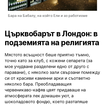
Бара на Бабалу, на който Ели и аз работихме
Църквобарът в Лондон: в
подземията на религията
Мястото всъщност беше приятно тъмно,
точно като за клуб, с кожени сепарета (за
мое учудване разделени едно от друго с
паравани), с няколко зали свързани помежду
си от красиви каменни арки и съответно
няколко бара. Преобладаващия
червеникаво-кафяв цвят придаваше на
атмосферата лек домашен уют, а
шоколадовото фондю, което разтапяше