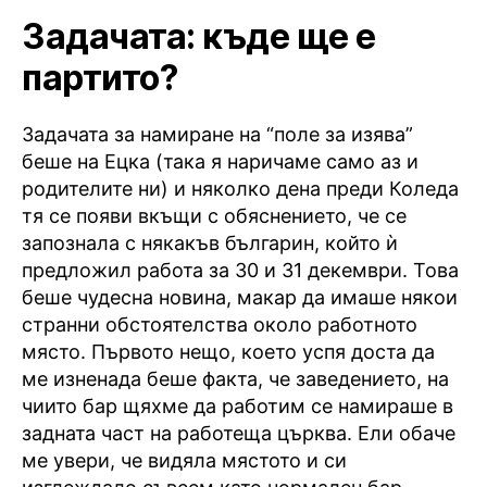
Задачата: къде ще е
партито?
Задачата за намиране на “поле за изява”
беше на Ецка (така я наричаме само аз и
родителите ни) и няколко дена преди Коледа
тя се появи вкъщи с обяснението, че се
запознала с някакъв българин, който ѝ
предложил работа за 30 и 31 декември. Това
беше чудесна новина, макар да имаше някои
странни обстоятелства около работното
място. Първото нещо, което успя доста да
ме изненада беше факта, че заведението, на
чиито бар щяхме да работим се намираше в
задната част на работеща църква. Ели обаче
ме увери, че видяла мястото и си