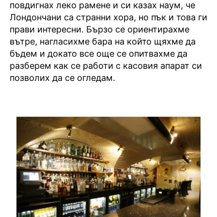
повдигнах леко рамене и си казах наум, че
Лондончани са странни хора, но пък и това ги
прави интересни. Бързо се ориентирахме
вътре, нагласихме бара на който щяхме да
бъдем и докато все още се опитвахме да
разберем как се работи с касовия апарат си
позволих да се огледам.