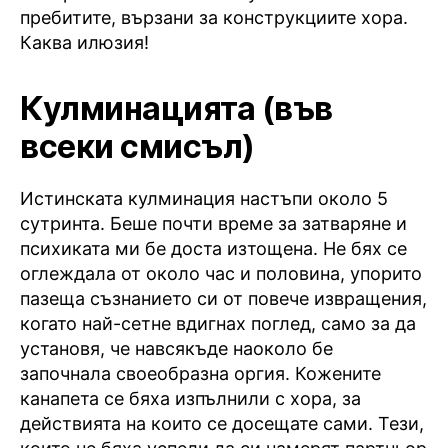
пребитите, вързани за конструкциите хора.
Каква илюзия!
Кулминацията (във
всеки смисъл)
Истинската кулминация настъпи около 5
сутринта. Беше почти време за затваряне и
психиката ми бе доста изтощена. Не бях се
оглеждала от около час и половина, упорито
пазеща съзнанието си от повече извращения,
когато най-сетне вдигнах поглед, само за да
установя, че навсякъде наоколо бе
започнала своеобразна оргия. Кожените
канапета се бяха изпълнили с хора, за
действията на които се досещате сами. Тези,