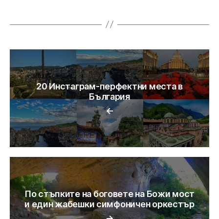
20 Инстаграм-перфектни места в
България
←
По стъпките на боговете на Божи мост
и един жабешки симфоничен оркестър
→