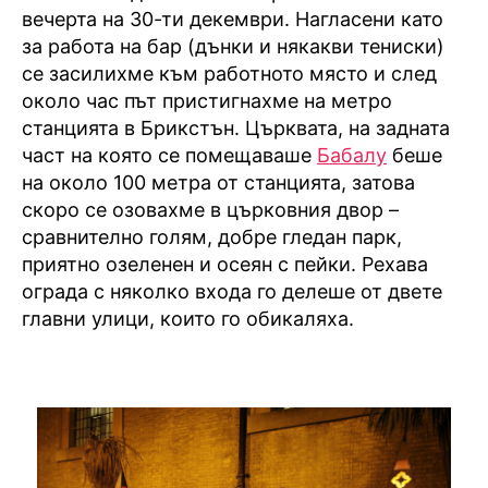
вечерта на 30-ти декември. Нагласени като
за работа на бар (дънки и някакви тениски)
се засилихме към работното място и след
около час път пристигнахме на метро
станцията в Брикстън. Църквата, на задната
част на която се помещаваше
Бабалу
беше
на около 100 метра от станцията, затова
скоро се озовахме в църковния двор –
сравнително голям, добре гледан парк,
приятно озеленен и осеян с пейки. Рехава
ограда с няколко входа го делеше от двете
главни улици, които го обикаляха.