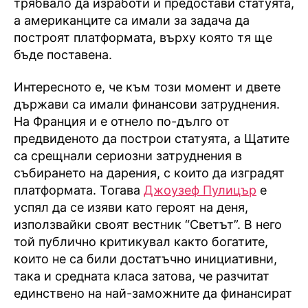
трябвало да изработи и предостави статуята,
а американците са имали за задача да
построят платформата, върху която тя ще
бъде поставена.
Интересното е, че към този момент и двете
държави са имали финансови затруднения.
На Франция и е отнело по-дълго от
предвиденото да построи статуята, а Щатите
са срещнали сериозни затруднения в
събирането на дарения, с които да изградят
платформата. Тогава
Джоузеф Пулицър
е
успял да се изяви като героят на деня,
използвайки своят вестник “Светът”. В него
той публично критикувал както богатите,
които не са били достатъчно инициативни,
така и средната класа затова, че разчитат
единствено на най-заможните да финансират