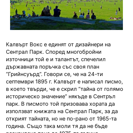
Калвърт Вокс е единят от дизайнери на
Сентрал Парк. Според многобройни
източници той е и талантът, спечелил
държавната поръчка със своя план
“Грийнсуърд”. Говори се, че на 24-ти
септември 1895 г. Калвърт е написал писмо,
в което твърди, че е скрил “тайна от голямо
историческо значение” някъде в Сентръл
парк. В писмото той призовава хората да
използват книжата на Сентрал Парк, за да
открият тайната, но не по-рано от 1965-та
година. Също така моли тя да не бъде