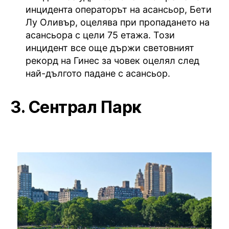
инцидента операторът на асансьор, Бети
Лу Оливър, оцелява при пропадането на
асансьора с цели 75 етажа. Този
инцидент все още държи световният
рекорд на Гинес за човек оцелял след
най-дългото падане с асансьор.
3. Сентрал Парк