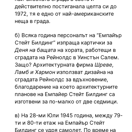
действително постиганала целта си до
1972, тя е едно от най-американските
неща в града.
б) Всяка година персоналът на “Емпайър
Стейт Билдинг” изпраща картички за
Деня на бащата
на хората, работещи в
сградата на Рейнолдс в Уинстън Салем.
Защо? Архитектурната фирма
Шреве,
Ламб и Хармон
използват дизайна на
сградата Рейнолдс за вдъхновение,
благодарение на което архитектурните
планове на Емпайер Стейт Билдинг са
изготвени за по-малко от две седмици.
в) На 28-ми Юли 1945 година, между 79-
ти и 80-ти етаж на Емпайър Стейт
Билдинг се удря самолет. По време на