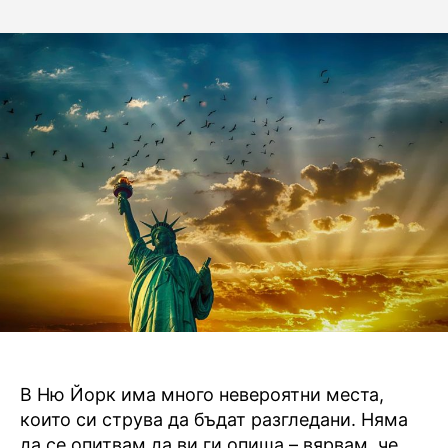
За
author
date
ис
на
на
из
за
в
Н
Йо
В Ню Йорк има много невероятни места,
които си струва да бъдат разгледани. Няма
да се опитвам да ви ги опиша – вярвам, че