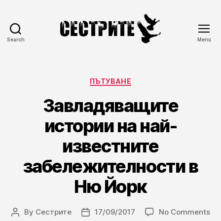
Search
Menu
Сестрите
Categories
ПЪТУВАНЕ
Завладяващите
истории на най-
известните
забележителности в
Ню Йорк
on
By
Сестрите
17/09/2017
No Comments
Post
Post