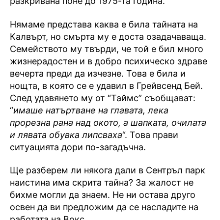
разкривана поне до 1975-та година.
Нямаме представа каква е била тайната на
Калвърт, но смърта му е доста озадачаваща.
Семейството му твърди, че той е бил много
жизнерадостен и в добро психическо здраве
вечерта преди да изчезне. Това е била и
нощта, в която се е удавил в Грейвсенд Бей.
След удавянето му от “Таймс” съобщават:
“
имаше натъртване на главата, лека
прорезна рана над окото, а шапката, очилата
и лявата обувка липсваха
“. Това прави
ситуацията дори по-загадъчна.
Ще разберем ли някога дали в Сентръл парк
наистина има скрита тайна? За жалост не
бихме могли да знаем. Не ни остава друго
освен да ви предложим да се насладите на
работата на Вокс.