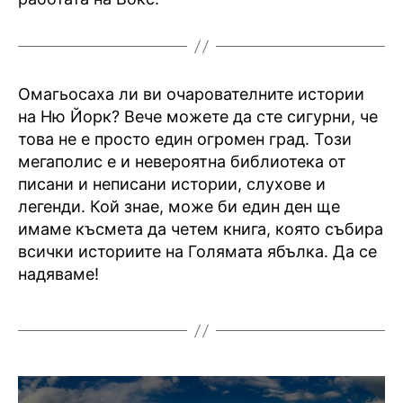
Омагьосаха ли ви очарователните истории
на Ню Йорк? Вече можете да сте сигурни, че
това не е просто един огромен град. Този
мегаполис е и невероятна библиотека от
писани и неписани истории, слухове и
легенди. Кой знае, може би един ден ще
имаме късмета да четем книга, която събира
всички историите на Голямата ябълка. Да се
надяваме!