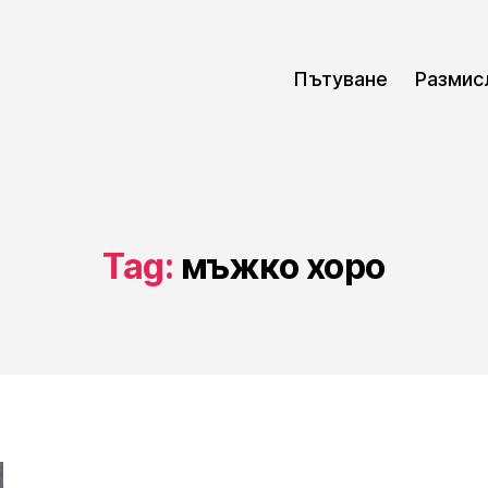
Пътуване
Размис
Tag:
мъжко хоро