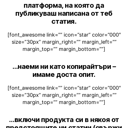
платформа, на която да
публикуваш написана от теб
статия.
[font_awesome link=”” icon=”star” color=”000″
size=”30px” margin_right=”” margin_left=””
margin_top=”” margin_bottom=””]
…наеми ни като копирайтъри –
имаме доста опит.
[font_awesome link=”” icon=”star” color=”000″
size=”30px” margin_right=”” margin_left=””
margin_top=”” margin_bottom=””]
…включи продукта си в някоя от
предстоящите ни статии (свържи