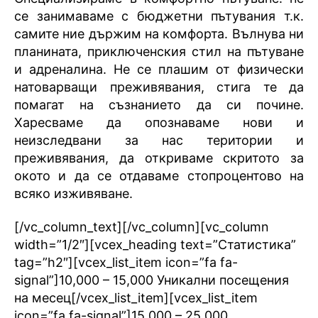
се занимаваме с бюджетни пътувания т.к.
самите ние държим на комфорта. Вълнува ни
планината, приключенския стил на пътуване
и адреналина. Не се плашим от физически
натоварващи преживявания, стига те да
помагат на съзнанието да си почине.
Харесваме да опознаваме нови и
неизследвани за нас територии и
преживявания, да откриваме скритото за
окото и да се отдаваме стопроцентово на
всяко изживяване.
[/vc_column_text][/vc_column][vc_column
width=”1/2″][vcex_heading text=”Статистика”
tag=”h2″][vcex_list_item icon=”fa fa-
signal”]10,000 – 15,000 Уникални посещения
на месец[/vcex_list_item][vcex_list_item
icon=”fa fa-signal”]15,000 – 25,000