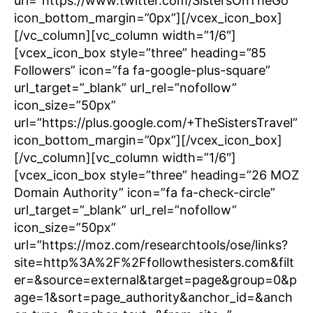
url=”https://www.twitter.com/SistersOnTheGo”
icon_bottom_margin=”0px”][/vcex_icon_box]
[/vc_column][vc_column width=”1/6″]
[vcex_icon_box style=”three” heading=”85
Followers” icon=”fa fa-google-plus-square”
url_target=”_blank” url_rel=”nofollow”
icon_size=”50px”
url=”https://plus.google.com/+TheSistersTravel”
icon_bottom_margin=”0px”][/vcex_icon_box]
[/vc_column][vc_column width=”1/6″]
[vcex_icon_box style=”three” heading=”26 MOZ
Domain Authority” icon=”fa fa-check-circle”
url_target=”_blank” url_rel=”nofollow”
icon_size=”50px”
url=”https://moz.com/researchtools/ose/links?
site=http%3A%2F%2Ffollowthesisters.com&filt
er=&source=external&target=page&group=0&p
age=1&sort=page_authority&anchor_id=&anch