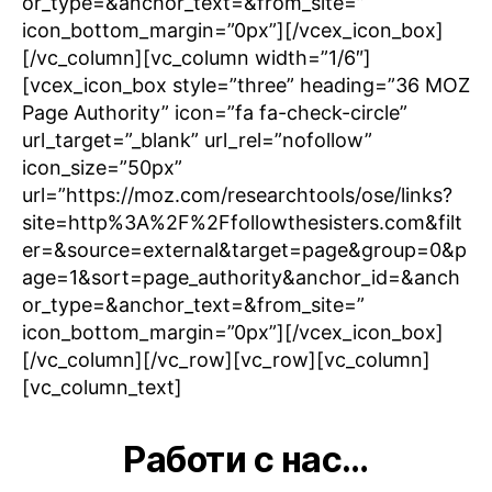
or_type=&anchor_text=&from_site=”
icon_bottom_margin=”0px”][/vcex_icon_box]
[/vc_column][vc_column width=”1/6″]
[vcex_icon_box style=”three” heading=”36 MOZ
Page Authority” icon=”fa fa-check-circle”
url_target=”_blank” url_rel=”nofollow”
icon_size=”50px”
url=”https://moz.com/researchtools/ose/links?
site=http%3A%2F%2Ffollowthesisters.com&filt
er=&source=external&target=page&group=0&p
age=1&sort=page_authority&anchor_id=&anch
or_type=&anchor_text=&from_site=”
icon_bottom_margin=”0px”][/vcex_icon_box]
[/vc_column][/vc_row][vc_row][vc_column]
[vc_column_text]
Работи с нас…