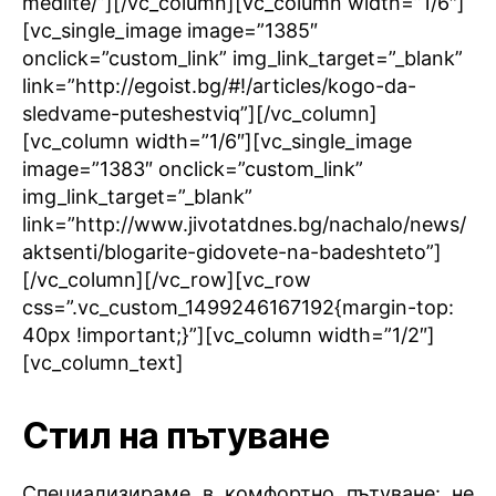
mediite/”][/vc_column][vc_column width=”1/6″]
[vc_single_image image=”1385″
onclick=”custom_link” img_link_target=”_blank”
link=”http://egoist.bg/#!/articles/kogo-da-
sledvame-puteshestviq”][/vc_column]
[vc_column width=”1/6″][vc_single_image
image=”1383″ onclick=”custom_link”
img_link_target=”_blank”
link=”http://www.jivotatdnes.bg/nachalo/news/
aktsenti/blogarite-gidovete-na-badeshteto”]
[/vc_column][/vc_row][vc_row
css=”.vc_custom_1499246167192{margin-top:
40px !important;}”][vc_column width=”1/2″]
[vc_column_text]
Стил на пътуване
Специализираме в комфортно пътуване: не