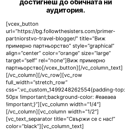
достигнеш до обичната ни
аудитория.
[vcex_button
url=”https://bg.followthesisters.com/primer-
partniorstvo-travel-blogger/” title=”Виж
примерно партньорство” style=”graphical”
align=”center” color=”orange” size=”large”
target=”self” rel=”none”]Виж примерно
партньорство[/vcex_button][/vc_column_text]
[/vc_column][/vc_row][vc_row
full_width=”stretch_row”
css=”.vc_custom_1499248262554{padding-top:
50px !important;background-color: #eaeaea
!important;}”][vc_column width=”1/4″]
[/vc_column][vc_column width=”1/2″]
[vc_text_separator title=”Свържи се с нас!”
color=”black”][vc_column_text]