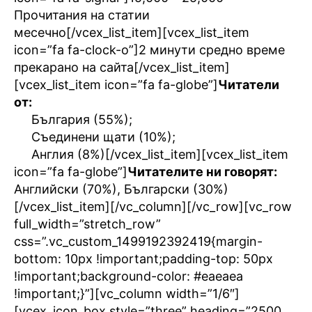
Прочитания на статии
месечно[/vcex_list_item][vcex_list_item
icon=”fa fa-clock-o”]2 минути средно време
прекарано на сайта[/vcex_list_item]
[vcex_list_item icon=”fa fa-globe”]
Читатели
от:
България (55%);
Съединени щати (10%);
Англия (8%)
[/vcex_list_item][vcex_list_item
icon=”fa fa-globe”]
Читателите ни говорят:
Английски (70%), Български (30%)
[/vcex_list_item][/vc_column][/vc_row][vc_row
full_width=”stretch_row”
css=”.vc_custom_1499192392419{margin-
bottom: 10px !important;padding-top: 50px
!important;background-color: #eaeaea
!important;}”][vc_column width=”1/6″]
[vcex_icon_box style=”three” heading=”2500