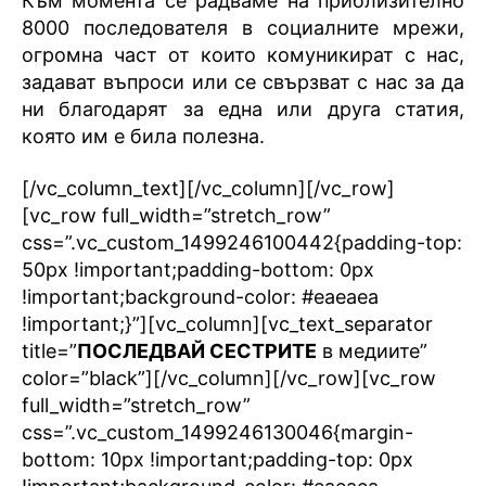
Към момента се радваме на приблизително
8000 последователя в социалните мрежи,
огромна част от които комуникират с нас,
задават въпроси или се свързват с нас за да
ни благодарят за една или друга статия,
която им е била полезна.
[/vc_column_text][/vc_column][/vc_row]
[vc_row full_width=”stretch_row”
css=”.vc_custom_1499246100442{padding-top:
50px !important;padding-bottom: 0px
!important;background-color: #eaeaea
!important;}”][vc_column][vc_text_separator
title=”
ПОСЛЕДВАЙ СЕСТРИТЕ
в медиите”
color=”black”][/vc_column][/vc_row][vc_row
full_width=”stretch_row”
css=”.vc_custom_1499246130046{margin-
bottom: 10px !important;padding-top: 0px