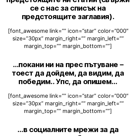
се с нас за списък на
предстоящите заглавия).
[font_awesome link=”” icon=”star” color=”000″
size=”30px” margin_right=”” margin_left=””
margin_top=”” margin_bottom=””]
…покани ни на прес пътуване –
тоест да дойдем, да видим, да
победим.. Упс, да опишем…
[font_awesome link=”” icon=”star” color=”000″
size=”30px” margin_right=”” margin_left=””
margin_top=”” margin_bottom=””]
…в социалните мрежи за да