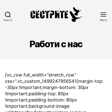
Search
Menu
Сестрите
Работи с нас
[vc_row full_width=”stretch_row”
css=”.vc_custom_1499247956541{margin-top:
-30px !important;margin-bottom: 30px
!important;padding-top: 80px
!important;padding-bottom: 80px
!important;background-image: