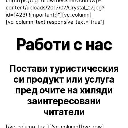
url(https://bg.followthesisters.com/wp-
content/uploads/2017/07/Crystal_07.jpg?
id=1423) !important;}”][vc_column]
[vc_column_text responsive_text=”true”]
Работи с нас
Постави туристическия
си продукт или услуга
пред очите на хиляди
заинтересовани
читатели
[/vc_column_text][/vc_column][/vc_row]