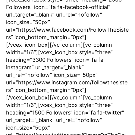
Followers” icon=”fa fa-facebook-official”
url_target=”_blank” url_rel=”nofollow”
icon_size=”50px”
url=”https://www.facebook.com/FollowTheSiste
rs” icon_bottom_margin=”0px”]
[/vcex_icon_box][/vc_column][vc_column
width=”1/6″][vcex_icon_box style=”three”
heading=”3300 Followers” icon=”fa fa-
instagram” url_target=”_blank”
url_rel=”nofollow” icon_size=”50px”
url=”https://www.instagram.com/followthesiste
rs” icon_bottom_margin=”0px”]
[/vcex_icon_box][/vc_column][vc_column
width=”1/6″][vcex_icon_box style=”three”
heading=”1500 Followers” icon=”fa fa-twitter”
url_target=”_blank” url_rel=”nofollow”
icon_size=”50px”